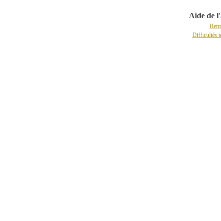
Aide de l
Retr
Difficultés 