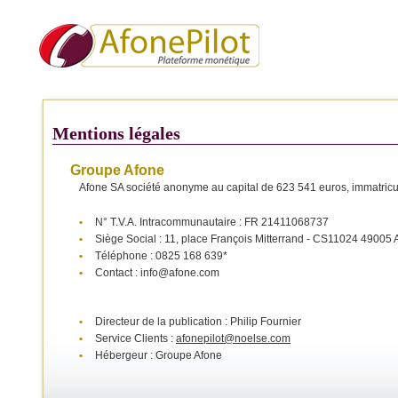
Mentions légales
Groupe Afone
Afone SA société anonyme au capital de 623 541 euros, immatri
•
N° T.V.A. Intracommunautaire : FR 21411068737
•
Siège Social : 11, place François Mitterrand - CS11024 490
•
Téléphone : 0825 168 639*
•
Contact : info@afone.com
•
Directeur de la publication : Philip Fournier
•
Service Clients :
afonepilot@noelse.com
•
Hébergeur : Groupe Afone