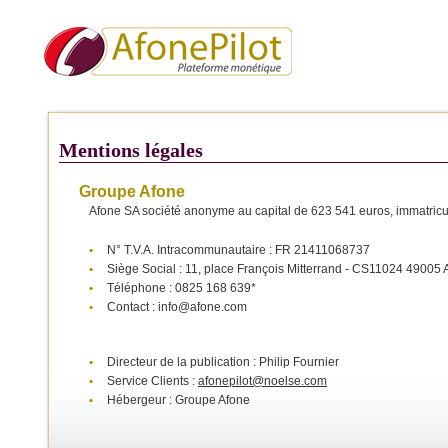
Mentions légales
Groupe Afone
Afone SA société anonyme au capital de 623 541 euros, immatri
•
N° T.V.A. Intracommunautaire : FR 21411068737
•
Siège Social : 11, place François Mitterrand - CS11024 490
•
Téléphone : 0825 168 639*
•
Contact : info@afone.com
•
Directeur de la publication : Philip Fournier
•
Service Clients :
afonepilot@noelse.com
•
Hébergeur : Groupe Afone