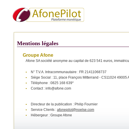
Mentions légales
Groupe Afone
Afone SA société anonyme au capital de 623 541 euros, immatri
•
N° T.V.A. Intracommunautaire : FR 21411068737
•
Siège Social : 11, place François Mitterrand - CS11024 490
•
Téléphone : 0825 168 639*
•
Contact : info@afone.com
•
Directeur de la publication : Philip Fournier
•
Service Clients :
afonepilot@noelse.com
•
Hébergeur : Groupe Afone